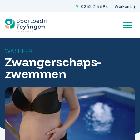
Spring
0252 215 594
Werken bij
naar
inhoud
WASBEEK
Zwangerschaps-
zwemmen