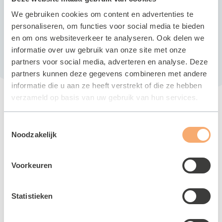
We gebruiken cookies om content en advertenties te
81,50
badenkaart
aankoop één
personaliseren, om functies voor social media te bieden
jaar geldig
en om ons websiteverkeer te analyseren. Ook delen we
informatie over uw gebruik van onze site met onze
partners voor social media, adverteren en analyse. Deze
partners kunnen deze gegevens combineren met andere
informatie die u aan ze heeft verstrekt of die ze hebben
verzameld op basis van uw gebruik van hun services.
Andere activiteiten
Toestemmingsselectie
Noodzakelijk
Voorkeuren
Ouder en Kind zwemmen
Statistieken
Recreatief zwemmen