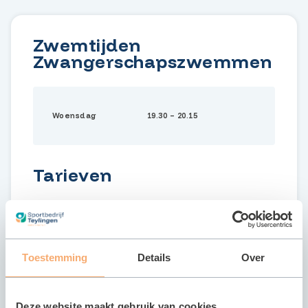
Zwemtijden
Zwangerschapszwemmen
Woensdag
19.30 – 20.15
Tarieven
€
Per keer
8,15
Toestemming
Details
Over
Deze website maakt gebruik van cookies
€
11-
Let op: na