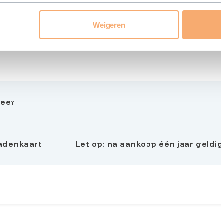
Weigeren
keer
adenkaart
Let op: na aankoop één jaar geldi