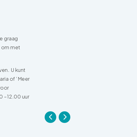
ie graag
ig om met
ven. U kunt
ria of ‘Meer
voor
0 –12.00 uur