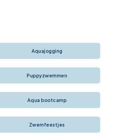
Aquajogging
Puppyzwemmen
Aqua bootcamp
Zwemfeestjes