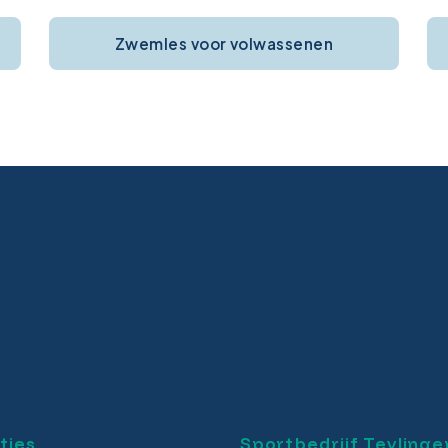
Zwemles voor volwassenen
ram
ties
Sportbedrijf Teylinge