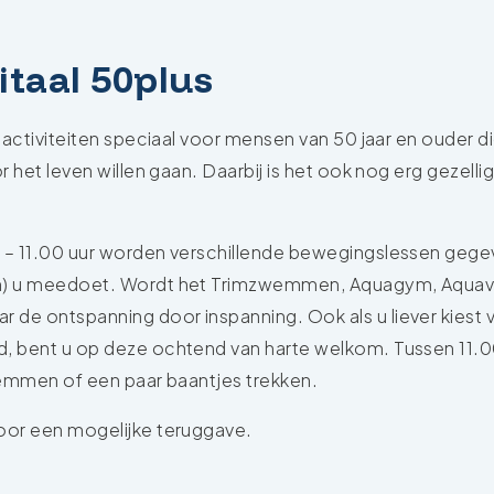
Vitaal 50plus
l activiteiten speciaal voor mensen van 50 jaar en ouder d
or het leven willen gaan. Daarbij is het ook nog erg gezell
0 – 11.00 uur worden verschillende bewegingslessen gege
en) u meedoet. Wordt het Trimzwemmen, Aquagym, Aquava
 de ontspanning door inspanning. Ook als u liever kiest 
d, bent u op deze ochtend van harte welkom. Tussen 11.0
zwemmen of een paar baantjes trekken.
voor een mogelijke teruggave.