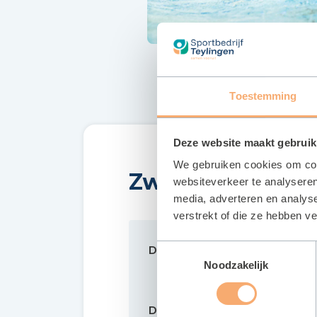
Toestemming
Deze website maakt gebruik
We gebruiken cookies om cont
Zwemtijden Fit 
websiteverkeer te analyseren
media, adverteren en analys
verstrekt of die ze hebben v
Toestemmingsselectie
Dinsdag
10.00
Noodzakelijk
Donderdag
10.00