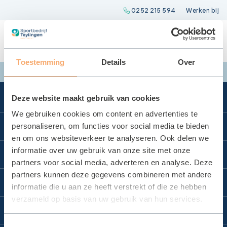
Spring
0252 215 594
Werken bij
naar
inhoud
Toestemming
Details
Over
Deze website maakt gebruik van cookies
We gebruiken cookies om content en advertenties te
Direct naar
personaliseren, om functies voor social media te bieden
en om ons websiteverkeer te analyseren. Ook delen we
Locatie reserveren
informatie over uw gebruik van onze site met onze
Locaties
partners voor social media, adverteren en analyse. Deze
Huurvoorwaarden
partners kunnen deze gegevens combineren met andere
Zwembad Wasbeek
Sportbedrijf Teylingen
Certificaat sporthallen
informatie die u aan ze heeft verstrekt of die ze hebben
Sporthal Wasbeek
verzameld op basis van uw gebruik van hun services.
Keurmerk
Organisatie
Contact
Sporthal De Korf
Contact
Raad van Commissarissen
Toestemmingsselectie