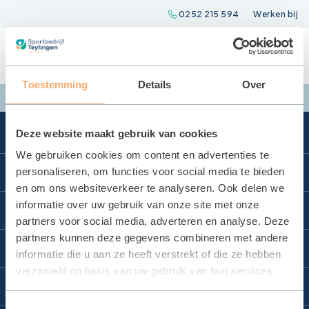
Spring
0252 215 594
Werken bij
naar
inhoud
Toestemming
Details
Over
Deze website maakt gebruik van cookies
We gebruiken cookies om content en advertenties te
Direct naar
personaliseren, om functies voor social media te bieden
en om ons websiteverkeer te analyseren. Ook delen we
Locatie reserveren
informatie over uw gebruik van onze site met onze
Locaties
partners voor social media, adverteren en analyse. Deze
Huurvoorwaarden
partners kunnen deze gegevens combineren met andere
Zwembad Wasbeek
Sportbedrijf Teylingen
Certificaat sporthallen
informatie die u aan ze heeft verstrekt of die ze hebben
Sporthal Wasbeek
verzameld op basis van uw gebruik van hun services.
Keurmerk
Organisatie
Contact
Sporthal De Korf
Contact
Raad van Commissarissen
Toestemmingsselectie