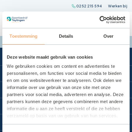
Spring
0252 215 594
Werken bij
naar
inhoud
Toestemming
Details
Over
Deze website maakt gebruik van cookies
We gebruiken cookies om content en advertenties te
Direct naar
personaliseren, om functies voor social media te bieden
en om ons websiteverkeer te analyseren. Ook delen we
Locatie reserveren
informatie over uw gebruik van onze site met onze
Locaties
partners voor social media, adverteren en analyse. Deze
Huurvoorwaarden
partners kunnen deze gegevens combineren met andere
Zwembad Wasbeek
Sportbedrijf Teylingen
Certificaat sporthallen
informatie die u aan ze heeft verstrekt of die ze hebben
Sporthal Wasbeek
verzameld op basis van uw gebruik van hun services.
Keurmerk
Organisatie
Contact
Sporthal De Korf
Contact
Raad van Commissarissen
Toestemmingsselectie