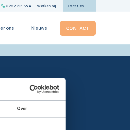
0252 215 594
Werken bij
Locaties
er ons
Nieuws
CONTACT
Over