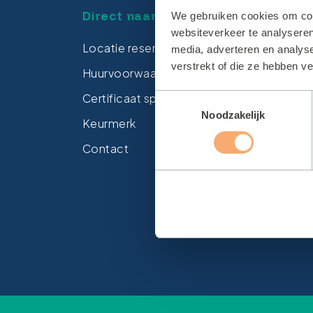
Direct naar
Loca
We gebruiken cookies om cont
websiteverkeer te analyseren
Locatie reserveren
Zwem
media, adverteren en analys
verstrekt of die ze hebben v
Huurvoorwaarden
Spor
Certificaat sporthallen
Sport
Toestemmingsselectie
Noodzakelijk
Keurmerk
Sport
Contact
Gymza
Sport
Sport