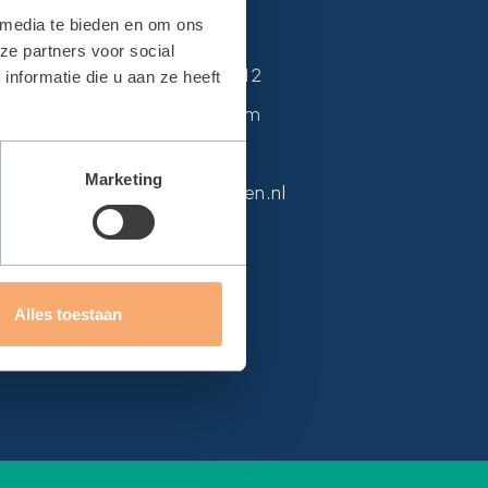
n
Contact
 media te bieden en om ons
ze partners voor social
Van Alkemadelaan 12
nformatie die u aan ze heeft
2171 DH Sassenheim
0252 215 594
Marketing
info@sbteylingen.nl
Alles toestaan