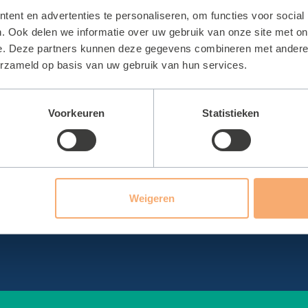
ties
Sportbedrijf Teylinge
ent en advertenties te personaliseren, om functies voor social
. Ook delen we informatie over uw gebruik van onze site met on
bad Wasbeek
Organisatie
e. Deze partners kunnen deze gegevens combineren met andere i
erzameld op basis van uw gebruik van hun services.
thal Wasbeek
Raad van Commissarissen
hal De Korf
Werken bij
Voorkeuren
Statistieken
hal De Geest
Keurmerk
al Het Cluster
Certificaat sporthallen
hal De Tulp
Sport en Cultuurregeling
zaal De Schans
Managementverslag
Weigeren