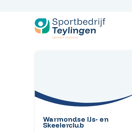
Spring
naar
inhoud
Warmondse IJs- en
Skeelerclub