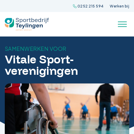
Spring
0252 215 594
Werken bij
naar
inhoud
SAMENWERKEN VOOR
Vitale Sport-
verenigingen