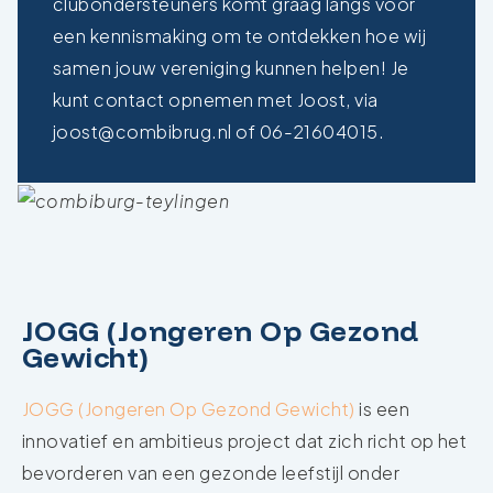
clubondersteuners komt graag langs voor
een kennismaking om te ontdekken hoe wij
samen jouw vereniging kunnen helpen! Je
kunt contact opnemen met Joost, via
joost@combibrug.nl
of
06-21604015.
JOGG (Jongeren Op Gezond
Gewicht)
JOGG (Jongeren Op Gezond Gewicht)
is een
innovatief en ambitieus project dat zich richt op het
bevorderen van een gezonde leefstijl onder