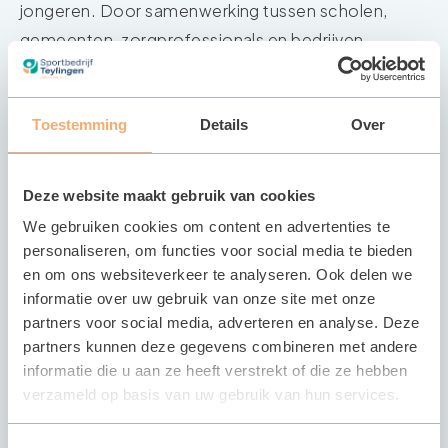
jongeren. Door samenwerking tussen scholen,
gemeenten, zorgprofessionals en bedrijven,
creëert JOGG een omgeving waarin gezonde
keuzes makkelijk en vanzelfsprekend worden.
Toestemming
Details
Over
Binnen dit project moedigt de Combibrug jongeren
aan om gezonde voeding te kiezen, meer te
Deze website maakt gebruik van cookies
bewegen en balans te vinden. Wij gaan voor een
We gebruiken cookies om content en advertenties te
gezonde leefstijl. Door kinderen en jongeren
personaliseren, om functies voor social media te bieden
bewust te maken van de impact van hun keuzes,
en om ons websiteverkeer te analyseren. Ook delen we
helpt JOGG hen niet alleen om op een gezond
informatie over uw gebruik van onze site met onze
gewicht te blijven, maar ook om een solide basis
partners voor social media, adverteren en analyse. Deze
voor hun toekomstige gezondheid te leggen.
partners kunnen deze gegevens combineren met andere
informatie die u aan ze heeft verstrekt of die ze hebben
Gezonde jongeren, gezonde toekomst! Denk
verzameld op basis van uw gebruik van hun services.
hierbij aan beweegactiviteiten, gezonde(re)
kantines, een rookvrij sportpark, waterdrinkbeleid,