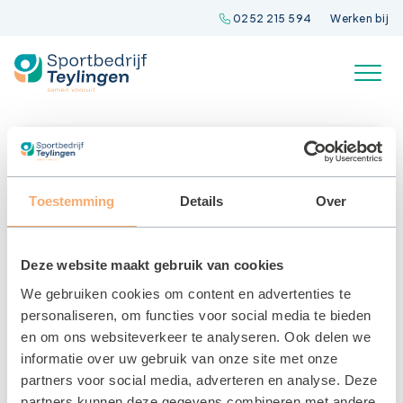
Spring
0252 215 594
Werken bij
naar
inhoud
Toestemming
Details
Over
Deze website maakt gebruik van cookies
We gebruiken cookies om content en advertenties te
personaliseren, om functies voor social media te bieden
en om ons websiteverkeer te analyseren. Ook delen we
informatie over uw gebruik van onze site met onze
Puppyzwemmen
partners voor social media, adverteren en analyse. Deze
22 MEI 2025
partners kunnen deze gegevens combineren met andere