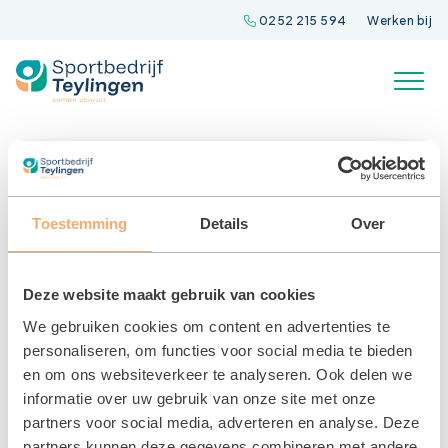
Spring
0252 215 594
Werken bij
naar
inhoud
Toestemming
Details
Over
Deze website maakt gebruik van cookies
We gebruiken cookies om content en advertenties te
personaliseren, om functies voor social media te bieden
en om ons websiteverkeer te analyseren. Ook delen we
informatie over uw gebruik van onze site met onze
Discozwemmen
partners voor social media, adverteren en analyse. Deze
22 MEI 2025
partners kunnen deze gegevens combineren met andere