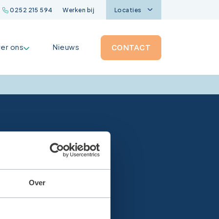
0252 215 594
Werken bij
Locaties
er ons
Nieuws
CONTACT
Over