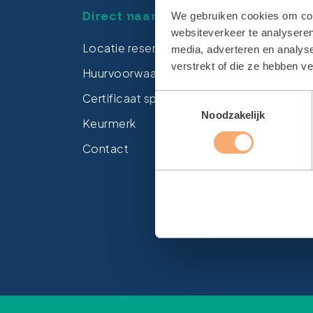
Direct naar
Loca
We gebruiken cookies om cont
websiteverkeer te analyseren
Locatie reserveren
Zwem
media, adverteren en analys
verstrekt of die ze hebben v
Huurvoorwaarden
Spor
Certificaat sporthallen
Sport
Toestemmingsselectie
Noodzakelijk
Keurmerk
Sport
Contact
Gymza
Sport
Sport