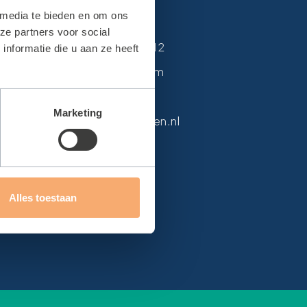
n
Contact
 media te bieden en om ons
ze partners voor social
Van Alkemadelaan 12
nformatie die u aan ze heeft
2171 DH Sassenheim
0252 215 594
Marketing
info@sbteylingen.nl
Alles toestaan