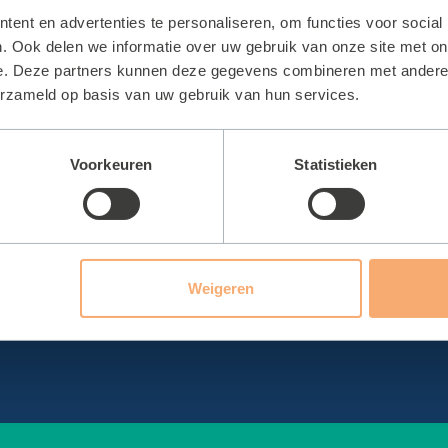
ties
Sportbedrijf Teylinge
ent en advertenties te personaliseren, om functies voor social
. Ook delen we informatie over uw gebruik van onze site met on
bad Wasbeek
Organisatie
e. Deze partners kunnen deze gegevens combineren met andere i
erzameld op basis van uw gebruik van hun services.
thal Wasbeek
Raad van Commissarissen
hal De Korf
Werken bij
Voorkeuren
Statistieken
hal De Geest
Keurmerk
al Het Cluster
Certificaat sporthallen
hal De Tulp
Sport en Cultuurregeling
zaal De Schans
Managementverslag
Weigeren