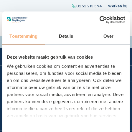
Spring
0252 215 594
Werken bij
naar
inhoud
Toestemming
Details
Over
Deze website maakt gebruik van cookies
We gebruiken cookies om content en advertenties te
Direct naar
personaliseren, om functies voor social media te bieden
en om ons websiteverkeer te analyseren. Ook delen we
Locatie reserveren
informatie over uw gebruik van onze site met onze
Locaties
partners voor social media, adverteren en analyse. Deze
Huurvoorwaarden
partners kunnen deze gegevens combineren met andere
Zwembad Wasbeek
Sportbedrijf Teylingen
Certificaat sporthallen
informatie die u aan ze heeft verstrekt of die ze hebben
Sporthal Wasbeek
verzameld op basis van uw gebruik van hun services.
Keurmerk
Organisatie
Contact
Sporthal De Korf
Contact
Raad van Commissarissen
Toestemmingsselectie